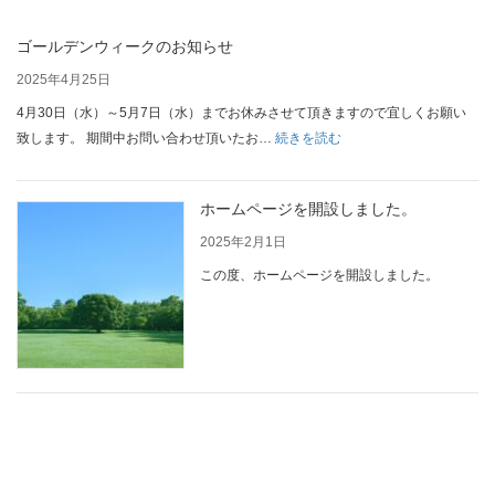
ゴールデンウィークのお知らせ
2025年4月25日
4月30日（水）～5月7日（水）までお休みさせて頂きますので宜しくお願い
:
致します。 期間中お問い合わせ頂いたお…
続きを読む
ゴ
ー
ホームページを開設しました。
ル
デ
2025年2月1日
ン
この度、ホームページを開設しました。
ウ
ィ
ー
ク
の
お
知
ら
せ